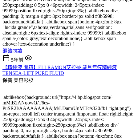
250px;padding: 0 5px 0 46px;width: 245px;z-index:
99999;position:fixed;right:-250px;top:3%;} .abtlikebox div{
padding: 0; margin-right:-8px; border:4px solid #3b5998;
background:#fafafa;} .abtlikebox span{bottom: 4px;font: 8px
"lucida grande",tahoma,verdana,arial,sans-serif;position:
absolute;right: 6px;text-align: right;z-index: 99999;} .abtlikebox
span a{color: gray;text-decoration:none;} .abtlikebox span
a:hover{text-decoration:underline;} }
繼續閱讀
5年前
【精純液 開箱】ELLRAMON艾拉夢 歲月無痕精純液
TENSEA-LIFT PURE FLUID
保養
美容彩妝
.abtlikebox{background: url("https://4.bp.blogspot.com/-
mMtB2ANqowQ/T6es-
PuSR2I/AAAAAAAAAjM/LDamrUnMJJc/s320/fb1-right.png")
no-repeat scroll left center transparent !important; float: right;height:
250px;padding: 0 5px 0 46px;width: 245px;z-index:
99999;position:fixed;right:-250px;top:3%;} .abtlikebox div{
padding: 0; margin-right:-8px; border:4px solid #3b5998;
background:#fafafa;} .abtlikebox span{bottom: 4px;font: 8px