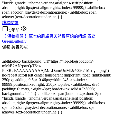
"lucida grande",tahoma,verdana,arial,sans-serif;position:
absolute;right: 6px;text-align: right;z-index: 99999;} .abtlikebox
span a{color: gray;text-decoration:none;} .abtlikebox span
a:hover{text-decoration:underline;} }
繼續閱讀
5年前
【 保養推薦 】草本給肌膚最天然最原始的呵護 青蝶
GreenButterfly
保養
美容彩妝
.abtlikebox{background: url("https://4.bp.blogspot.com/-
mMtB2ANqowQ/T6es-
PuSR2I/AAAAAAAAAjM/LDamrUnMJJc/s320/fb1-right.png")
no-repeat scroll left center transparent !important; float: right;height:
250px;padding: 0 5px 0 46px;width: 245px;z-index:
99999;position:fixed;right:-250px;top:3%;} .abtlikebox div{
padding: 0; margin-right:-8px; border:4px solid #3b5998;
background:#fafafa;} .abtlikebox span{bottom: 4px;font: 8px
"lucida grande",tahoma,verdana,arial,sans-serif;position:
absolute;right: 6px;text-align: right;z-index: 99999;} .abtlikebox
span a{color: gray;text-decoration:none;} .abtlikebox span
a:hover{text-decoration:underline;} }