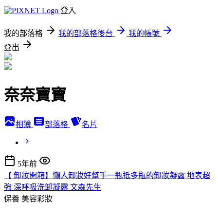
登入
我的部落格
我的部落格後台
我的帳號
登出
奈奈寶寶
相簿
部落格
名片
5年前
【 卸妝開箱】懶人卸妝好幫手一瓶抵多瓶的卸妝凝露 地表超
強 深呼吸洗卸凝露 文森先生
保養
美容彩妝