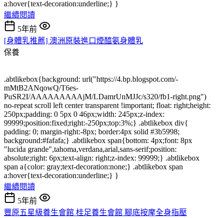
a:hover{text-decoration:underline;} }
繼續閱讀
5年前
[身體乳推薦] 澳洲原裝進口煙醯氨身體乳
保養
.abtlikebox{background: url("https://4.bp.blogspot.com/-
mMtB2ANqowQ/T6es-
PuSR2I/AAAAAAAAAjM/LDamrUnMJJc/s320/fb1-right.png")
no-repeat scroll left center transparent !important; float: right;height:
250px;padding: 0 5px 0 46px;width: 245px;z-index:
99999;position:fixed;right:-250px;top:3%;} .abtlikebox div{
padding: 0; margin-right:-8px; border:4px solid #3b5998;
background:#fafafa;} .abtlikebox span{bottom: 4px;font: 8px
"lucida grande",tahoma,verdana,arial,sans-serif;position:
absolute;right: 6px;text-align: right;z-index: 99999;} .abtlikebox
span a{color: gray;text-decoration:none;} .abtlikebox span
a:hover{text-decoration:underline;} }
繼續閱讀
5年前
豐原五星級養生會館 桂足養生會館 腳底按摩全身指壓