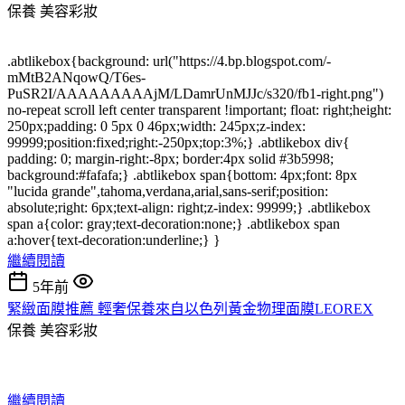
保養
美容彩妝
.abtlikebox{background: url("https://4.bp.blogspot.com/-
mMtB2ANqowQ/T6es-
PuSR2I/AAAAAAAAAjM/LDamrUnMJJc/s320/fb1-right.png")
no-repeat scroll left center transparent !important; float: right;height:
250px;padding: 0 5px 0 46px;width: 245px;z-index:
99999;position:fixed;right:-250px;top:3%;} .abtlikebox div{
padding: 0; margin-right:-8px; border:4px solid #3b5998;
background:#fafafa;} .abtlikebox span{bottom: 4px;font: 8px
"lucida grande",tahoma,verdana,arial,sans-serif;position:
absolute;right: 6px;text-align: right;z-index: 99999;} .abtlikebox
span a{color: gray;text-decoration:none;} .abtlikebox span
a:hover{text-decoration:underline;} }
繼續閱讀
5年前
緊緻面膜推薦 輕奢保養來自以色列黃金物理面膜LEOREX
保養
美容彩妝
繼續閱讀