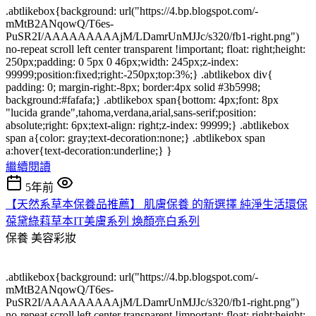
.abtlikebox{background: url("https://4.bp.blogspot.com/-
mMtB2ANqowQ/T6es-
PuSR2I/AAAAAAAAAjM/LDamrUnMJJc/s320/fb1-right.png")
no-repeat scroll left center transparent !important; float: right;height:
250px;padding: 0 5px 0 46px;width: 245px;z-index:
99999;position:fixed;right:-250px;top:3%;} .abtlikebox div{
padding: 0; margin-right:-8px; border:4px solid #3b5998;
background:#fafafa;} .abtlikebox span{bottom: 4px;font: 8px
"lucida grande",tahoma,verdana,arial,sans-serif;position:
absolute;right: 6px;text-align: right;z-index: 99999;} .abtlikebox
span a{color: gray;text-decoration:none;} .abtlikebox span
a:hover{text-decoration:underline;} }
繼續閱讀
5年前
【天然系草本保養品推薦】 肌膚保養 的新選擇 純淨生活環保
葆黛綠萪草本IT美膚系列 煥顏亮白系列
保養
美容彩妝
.abtlikebox{background: url("https://4.bp.blogspot.com/-
mMtB2ANqowQ/T6es-
PuSR2I/AAAAAAAAAjM/LDamrUnMJJc/s320/fb1-right.png")
no-repeat scroll left center transparent !important; float: right;height: