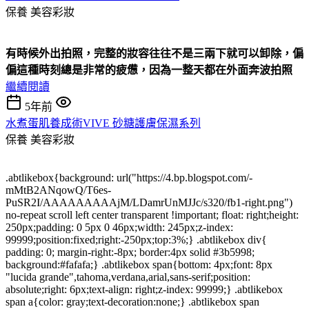
保養
美容彩妝
有時候外出拍照，完整的妝容往往不是三兩下就可以卸除，偏
偏這種時刻總是非常的疲憊，因為一整天都在外面奔波拍照
繼續閱讀
5年前
水煮蛋肌養成術VIVE 砂糖護膚保濕系列
保養
美容彩妝
.abtlikebox{background: url("https://4.bp.blogspot.com/-
mMtB2ANqowQ/T6es-
PuSR2I/AAAAAAAAAjM/LDamrUnMJJc/s320/fb1-right.png")
no-repeat scroll left center transparent !important; float: right;height:
250px;padding: 0 5px 0 46px;width: 245px;z-index:
99999;position:fixed;right:-250px;top:3%;} .abtlikebox div{
padding: 0; margin-right:-8px; border:4px solid #3b5998;
background:#fafafa;} .abtlikebox span{bottom: 4px;font: 8px
"lucida grande",tahoma,verdana,arial,sans-serif;position:
absolute;right: 6px;text-align: right;z-index: 99999;} .abtlikebox
span a{color: gray;text-decoration:none;} .abtlikebox span