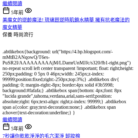
繼續閱讀
5年前
美魔女的逆齡魔法! 琉璃苣逆時肌鎖水精華 擁有抗老魔法的
魔女精華
保養
時尚流行
.abtlikebox{background: url("https://4.bp.blogspot.com/-
mMtB2ANqowQ/T6es-
PuSR2I/AAAAAAAAAjM/LDamrUnMJJc/s320/fb1-right.png")
no-repeat scroll left center transparent !important; float: right;height:
250px;padding: 0 5px 0 46px;width: 245px;z-index:
99999;position:fixed;right:-250px;top:3%;} .abtlikebox div{
padding: 0; margin-right:-8px; border:4px solid #3b5998;
background:#fafafa;} .abtlikebox span{bottom: 4px;font: 8px
"lucida grande",tahoma,verdana,arial,sans-serif;position:
absolute;right: 6px;text-align: right;z-index: 99999;} .abtlikebox
span a{color: gray;text-decoration:none;} .abtlikebox span
a:hover{text-decoration:underline;} }
繼續閱讀
5年前
7秒讓你乾乾淨淨的毛穴潔淨 卸妝棉