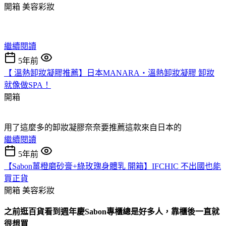
開箱
美容彩妝
繼續閱讀
5年前
【 溫熱卸妝凝膠推薦】日本MANARA‧溫熱卸妝凝膠 卸妝
就像做SPA！
開箱
用了這麼多的卸妝凝膠奈奈要推薦這款來自日本的
繼續閱讀
5年前
【Sabon薑橙磨砂膏+綠玫瑰身體乳 開箱】IFCHIC 不出國也能
買正貨
開箱
美容彩妝
之前逛百貨看到週年慶Sabon專櫃總是好多人，靠櫃後一直就
很想買