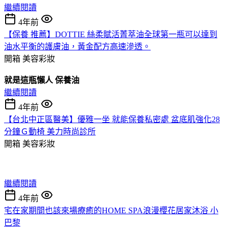
繼續閱讀
4年前
【保養 推薦】DOTTIE 絲柔賦活菁萃油全球第一瓶可以達到
油水平衡的護膚油，黃金配方高速滲透。
開箱
美容彩妝
就是這瓶懶人 保養油
繼續閱讀
4年前
【台北中正區醫美】優雅一坐 就能保養私密處 盆底肌強化28
分鐘Ｇ動椅 美力時尚診所
開箱
美容彩妝
繼續閱讀
4年前
宅在家期間也該來場療癒的HOME SPA浪漫櫻花居家沐浴 小
巴黎