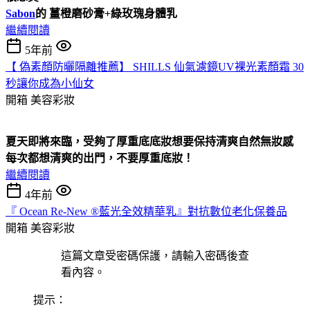
Sabon
的 薑橙磨砂膏+綠玫瑰身體乳
繼續閱讀
5年前
【 偽素顏防曬隔離推薦】 SHILLS 仙氣濾鏡UV裸光素顏霜 30
秒讓你成為小仙女
開箱
美容彩妝
夏天即將來臨，受夠了厚重底底妝想要保持清爽自然無妝感
每次都想清爽的出門，不要厚重底妝！
繼續閱讀
4年前
『 Ocean Re-New ®藍光全效精華乳』對抗數位老化保養品
開箱
美容彩妝
這篇文章受密碼保護，請輸入密碼後查
看內容。
提示：