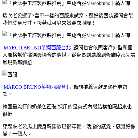
這次老公選了3套不一樣的西服來試穿，選好後西裝顧問會幫
我們丈量尺寸，接著就可以來試穿衣服囉！
MARCO BRUNO芊翔西服台北
顧問也會依照客戶外型和個
人風格幫忙挑選最適合的穿搭，從身長到肩線到修飾度都完美
呈現新郎體態
MARCO BRUNO芊翔西服台北
顧問推薦這款是熱門老蕭
款
，
韓國最流行的奶茶色西裝 採用的是英式內襯結構拍照起來也
很挺
穿起來老公馬上變身韓國歐巴很年輕、活潑的感覺，感覺好像
變了一個人。