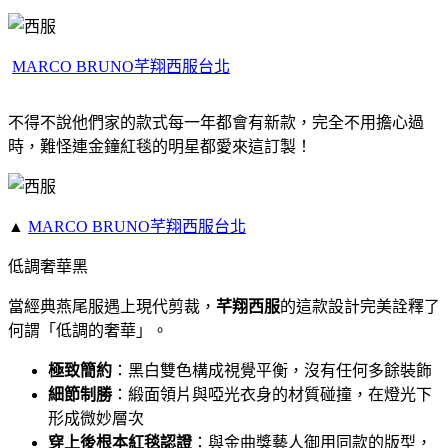
MARCO BRUNO芊翔西服台北
不得不說他們家的款式每一年都會有新款，完全不用擔心過
時，難怪連金鐘紅毯的明星都愛來這訂製！
▲
MARCO BRUNO芊翔西服台北
低調奢華黑
當經典燕尾服遇上現代剪裁，
芊翔西服
的這款設計完美詮釋了
何謂「低調的奢華」。
極致簡約
：黑白雙色構成視覺平衡，沒有任何多餘裝飾
細節制勝
：緞面領片與啞光衣身的材質碰撞，在燈光下
形成微妙層次
穿上後根本紅毯認證
：與金曲獎藝人御用同款的版型，