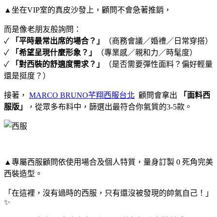
▲
坐在VIP室的真皮沙發上，顧問不會急著推銷，
而是像老朋友般詢問：
✓
「平時最常出席的場合？」
（商務會議／婚禮／日常穿搭）
✓
「希望呈現什麼形象？」
（專業感／親和力／時髦度）
✓
「對西裝的舒適度需求？」
（是否需要彈性面料？偏好輕量
還是挺度？）
接著，
MARCO BRUNO芊翔西服台北
顧問會拿出
「面料西
服版」
，從眾多布料中，篩選出最符合你氣質的3-5款。
▲
專屬西服顧問依使用場合及個人特質，量身訂製 0 死角完美
西裝造型。
「在這裡，沒有過時的西服，只有還沒被發現的帥氣自己！」
✨